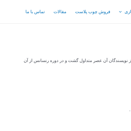
ازی
فروش چوب پلاست
مقالات
تماس با ما
ک روسو» در قرن 18 به کار رفت و بعد از وی در آثار بسیاری از نویسندگان آن عصر متداول گشت و در دوره رنسانس از آن